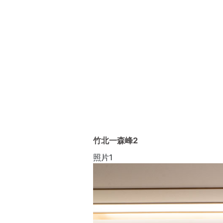
竹北一森峰2
照片1